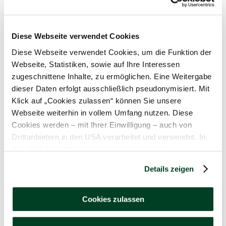
25€ Gutschein
−
+
In den Warenkorb legen
Diese Webseite verwendet Cookies
Diese Webseite verwendet Cookies, um die Funktion der
Webseite, Statistiken, sowie auf Ihre Interessen
zugeschnittene Inhalte, zu ermöglichen. Eine Weitergabe
dieser Daten erfolgt ausschließlich pseudonymisiert. Mit
Klick auf „Cookies zulassen“ können Sie unsere
Webseite weiterhin in vollem Umfang nutzen. Diese
Cookies werden – mit Ihrer Einwilligung – auch von
Drittanbietern in den USA verarbeitet und verwendet. In
den USA besteht derzeit kein angemessenes
Datenschutzniveau, und es ist nicht ausgeschlossen,
Details zeigen
dass staatliche Sicherheitsbehörden entsprechende
Anordnungen gegenüber den Drittanbietern (Google und
50€ Gutschein
Meta Platforms, Inc.) treffen, um Zugriff auf Daten zu
Cookies zulassen
Kontroll- und Überwachungszwecken zu erhalten.
−
+
In den Warenkorb legen
Dagegen gibt es keine wirksamen Rechtsbehelfe und